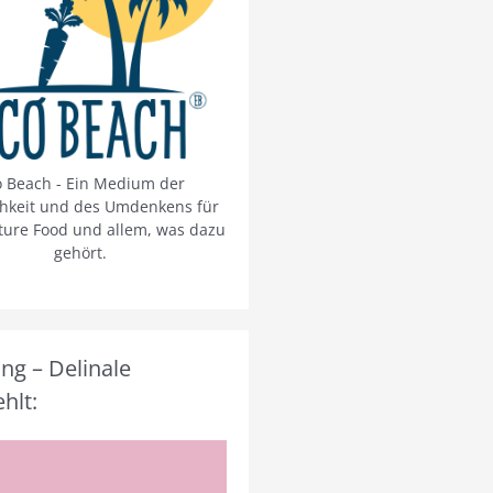
o Beach - Ein Medium der
chkeit und des Umdenkens für
ture Food und allem, was dazu
gehört.
g – Delinale
hlt: