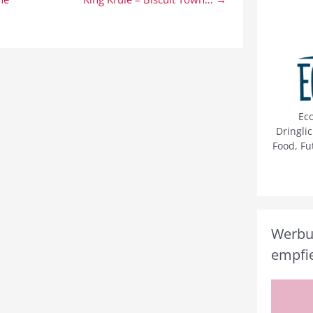
Ec
Dringli
Food, Fu
Werbun
empfie