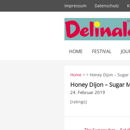
Zum
Impressum
Datenschutz
K
Inhalt
springen
HOME
FESTIVAL
JOU
Home
> > Honey Dijon – Sugar
Honey Dijon – Sugar M
24. Februar 2019
[ratings]
Beitragsnavigation
← The Sugarcubes – Eat t