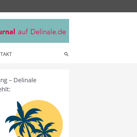
TAKT
Suche
g – Delinale
hlt: