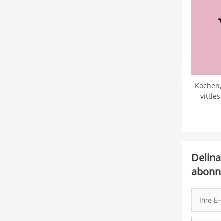
Kochen,
vittle
Delina
abonn