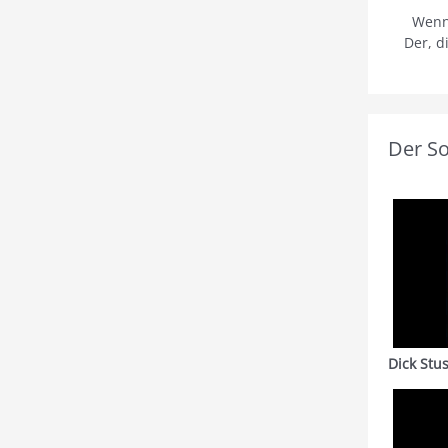
Wenn
Der, d
Der S
Dick Stu