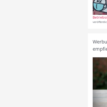
Betriebs
veröffentli
Werbun
empfie