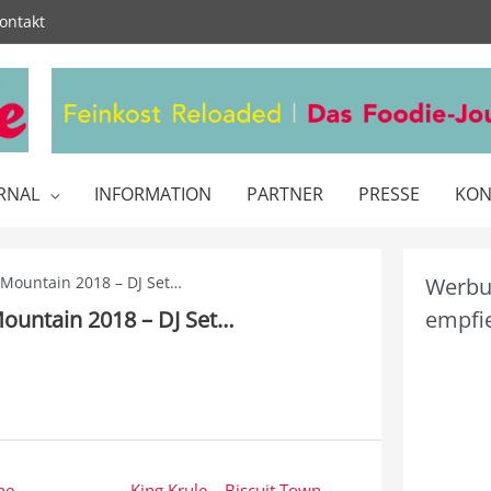
ontakt
RNAL
INFORMATION
PARTNER
PRESSE
KON
 Mountain 2018 – DJ Set…
Werbun
ountain 2018 – DJ Set…
empfie
he
King Krule – Biscuit Town… →