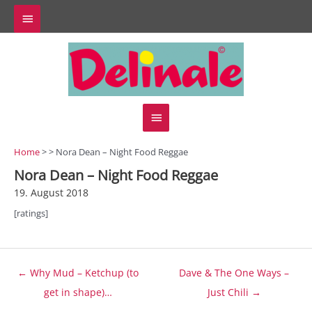
Zum
Above
Inhalt
springen
Header
Hauptmenü
Home
> > Nora Dean – Night Food Reggae
Nora Dean – Night Food Reggae
19. August 2018
[ratings]
Beitragsnavigation
← Why Mud – Ketchup (to
Dave & The One Ways –
get in shape)…
Just Chili →