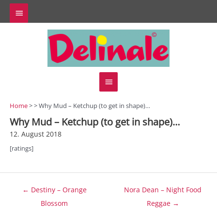
Zum
Above
Inhalt
springen
Header
Hauptmenü
Home
> > Why Mud – Ketchup (to get in shape)…
Why Mud – Ketchup (to get in shape)…
12. August 2018
[ratings]
Beitragsnavigation
← Destiny – Orange
Nora Dean – Night Food
Blossom
Reggae →