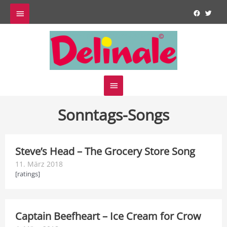
Zum
Above
Inhalt
springen
Header
Hauptmenü
Sonntags-Songs
Steve’s Head – The Grocery Store Song
11. März 2018
[ratings]
Captain Beefheart – Ice Cream for Crow