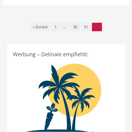
« Zurück
1
…
30
31
32
Werbung – Delinale empfiehlt: