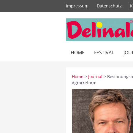
Zum
Impressum
Datenschutz
K
Inhalt
springen
HOME
FESTIVAL
JOU
Home
>
Journal
> Besinnungsa
Agrarreform