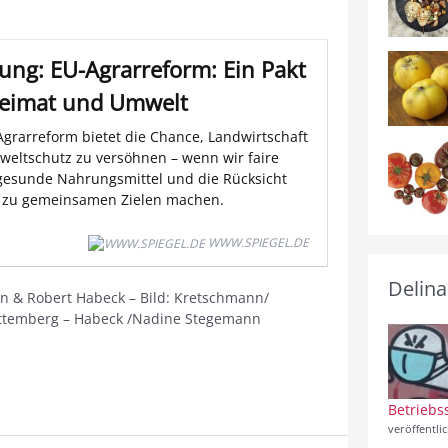
ung: EU-Agrarreform: Ein Pakt
Heimat und Umwelt
Agrarreform bietet die Chance, Landwirtschaft
eltschutz zu versöhnen – wenn wir faire
 gesunde Nahrungsmittel und die Rücksicht
z zu gemeinsamen Zielen machen.
WWW.SPIEGEL.DE
Delina
nn & Robert Habeck – Bild: Kretschmann/
ttemberg – Habeck /Nadine Stegemann
Betriebs
veröffentli