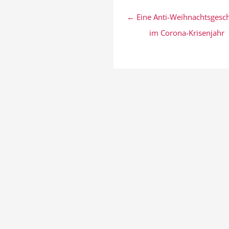
Beitragsnavigation
← Eine Anti-Weihnachtsgesch
im Corona-Krisenjahr