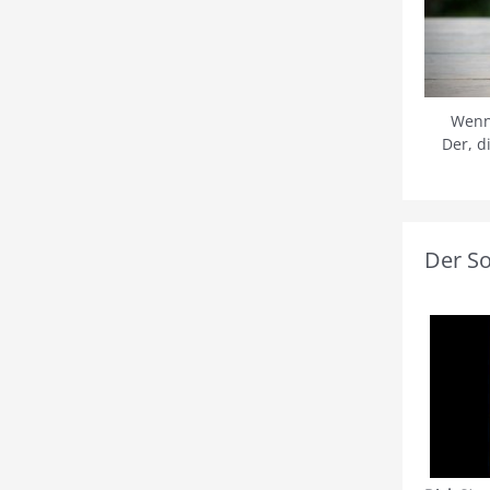
Wenn
Der, d
Der S