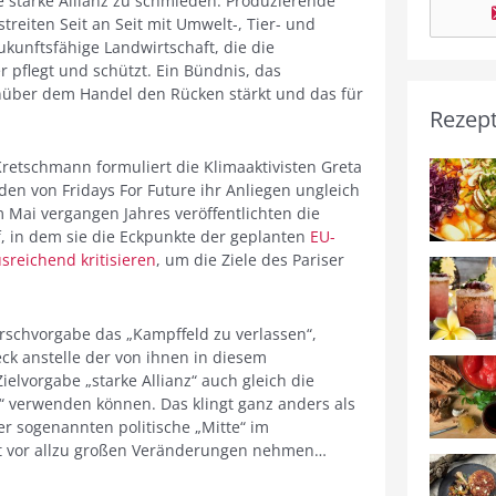
e starke Allianz zu schmieden: Produzierende
reiten Seit an Seit mit Umwelt-, Tier- und
ukunftsfähige Landwirtschaft, die die
 pflegt und schützt. Ein Bündnis, das
über dem Handel den Rücken stärkt und das für
Rezep
retschmann formuliert die Klimaaktivisten Greta
en von Fridays For Future ihr Anliegen ungleich
m Mai vergangen Jahres veröffentlichten die
, in dem sie die Eckpunkte der geplanten
EU-
sreichend kritisieren
, um die Ziele des Pariser
schvorgabe das „Kampffeld zu verlassen“,
k anstelle der von ihnen in diesem
vorgabe „starke Allianz“ auch gleich die
n“ verwenden können. Das klingt ganz anders als
er sogenannten politische „Mitte“ im
t vor allzu großen Veränderungen nehmen…