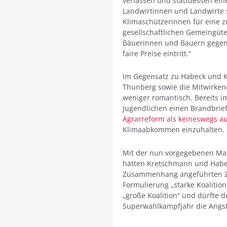
verlassen und stattdessen ein
Landwirtinnen und Landwirte st
Klimaschützerinnen für eine z
gesellschaftlichen Gemeingüter
Bäuerinnen und Bauern gegen
faire Preise eintritt.“
Im Gegensatz zu Habeck und K
Thunberg sowie die Mitwirkend
weniger romantisch. Bereits i
Jugendlichen einen Brandbrief
Agrarreform als keineswegs au
Klimaabkommen einzuhalten.
Mit der nun vorgegebenen Mar
hätten Kretschmann und Habec
Zusammenhang angeführten Ziel
Formulierung „starke Koalitio
„große Koalition“ und dürfte d
Superwahlkampfjahr die Angs