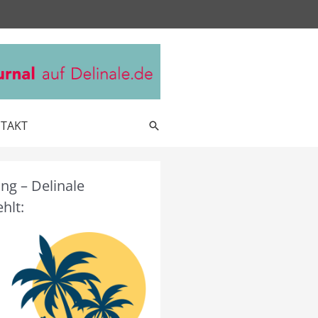
TAKT
Suche
g – Delinale
hlt: