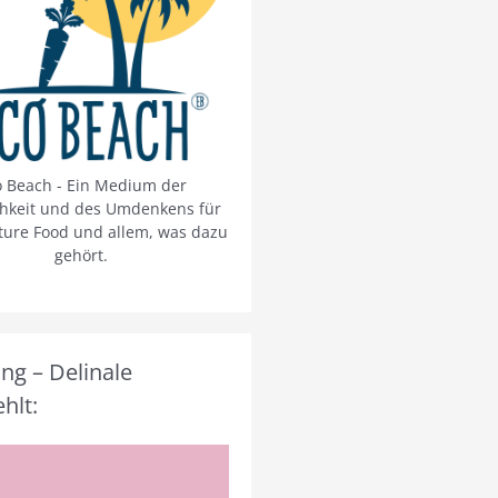
o Beach - Ein Medium der
chkeit und des Umdenkens für
ture Food und allem, was dazu
gehört.
g – Delinale
hlt: