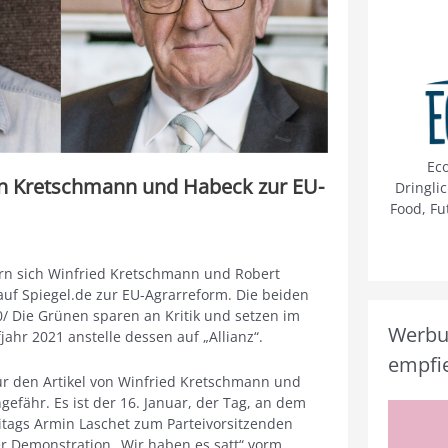
Ec
n Kretschmann und Habeck zur EU-
Dringli
Food, Fu
rn sich Winfried Kretschmann und Robert
uf Spiegel.de zur EU-Agrarreform. Die beiden
0/ Die Grünen sparen an Kritik und setzen im
Werbun
hr 2021 anstelle dessen auf „Allianz“.
empfie
ür den Artikel von Winfried Kretschmann und
efähr. Es ist der 16. Januar, der Tag, an dem
itags Armin Laschet zum Parteivorsitzenden
r Demonstration „Wir haben es satt“ vorm