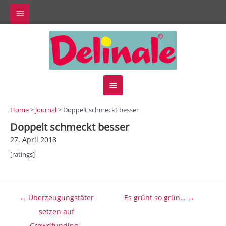
Zum
Above
Inhalt
springen
Header
Hauptmenü
Home
>
Journal
> Doppelt schmeckt besser
Doppelt schmeckt besser
27. April 2018
[ratings]
Beitragsnavigation
← Überzeugungstäter
Es grünt so grün… →
setzen auf
Crowdfunding…