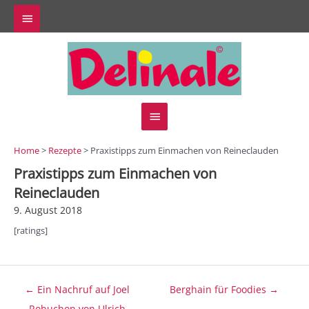
Zum
Above
Inhalt
springen
Header
Hauptmenü
Home
>
Rezepte
> Praxistipps zum Einmachen von Reineclauden
Praxistipps zum Einmachen von
Reineclauden
9. August 2018
[ratings]
Beitragsnavigation
← Ein Nachruf auf Joel
Berghain für Foodies →
Robuchon von Ulrich