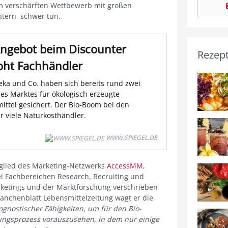
m verschärften Wettbewerb mit großen
ntern schwer tun.
Angebot beim Discounter
Rezep
oht Fachhändler
deka und Co. haben sich bereits rund zwei
des Marktes für ökologisch erzeugte
ittel gesichert. Der Bio-Boom bei den
r viele Naturkosthändler.
WWW.SPIEGEL.DE
tglied des Marketing-Netzwerks
AccessMM
,
ei Fachbereichen Research, Recruiting und
ketings und der Marktforschung verschrieben
ranchenblatt Lebensmittelzeitung wagt er die
ognostischer Fähigkeiten, um für den Bio-
ungsprozess vorauszusehen, in dem nur einige