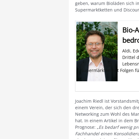
geben, warum Bioläden sich i
Supermarktketten und Discou
Bio-
bedr
Aldi, E
Drittel 
Lebensm
Supermärkten hat Folgen fü
Joachim Riedl ist Vorstandsmi
einem Verein, der sich den dr
Networking zum Wohl des Mar
hat. In einem Artikel in dem B
Prognose: „
Es bedarf wenig pr
Fachhandel einen Konsolidier