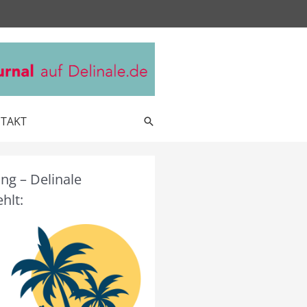
TAKT
Suche
g – Delinale
hlt: