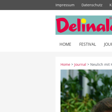
Zum
Impressum
Datenschutz
K
Inhalt
springen
HOME
FESTIVAL
JOU
Home
>
Journal
> Neulich mit