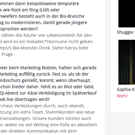
ommen dann beispielsweise temporäre
 wie Rock am Ring (Lidl) oder
Inwiefern besteht auch in der Bio-Branche
g zu modernisieren, damit gerade jüngere
esprochen werden?
Shuggie 
zählen die Käufer von Lebensmitteln für den
d wird es ein bioladen*Hurricane nicht geben,
si’s Bio-Monster-Drink. Siehe hierzu bitte
 Frage.
ier beim Marketing klotzen, halten sich gerade
rketing auffällig zurück. Fast so, als ob der
andsschutz genießt, kommt, wenn überhaupt,
schon bieder daher. Fehlt es an Mut oder Geld,
Sophia K
J-Abend zur Käse-Verköstigung im Spätverkauf
Mehr
ok live übertragen wird?
rchaus Verkostungen durch, auch abends.
tützung ein extra Team. Stammkunden wie neue
ranstaltungen. Unsere Kunden setzten auch
, wobei sie von Weiling eine Fülle an aktuellem
s der direkten Kommunikation mit dem