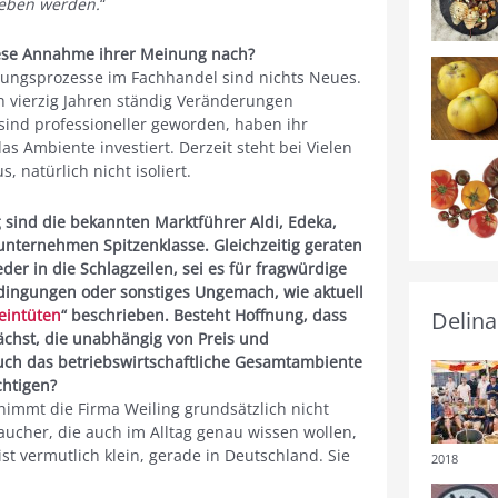
leben werden.
“
diese Annahme ihrer Meinung nach?
ungsprozesse im Fachhandel sind nichts Neues.
n vierzig Jahren ständig Veränderungen
sind professioneller geworden, haben ihr
as Ambiente investiert. Derzeit steht bei Vielen
 natürlich nicht isoliert.
 sind die bekannten Marktführer Aldi, Edeka,
unternehmen Spitzenklasse. Gleichzeitig geraten
r in die Schlagzeilen, sei es für fragwürdige
edingungen oder sonstiges Ungemach, wie aktuell
 eintüten
“ beschrieben. Besteht Hoffnung, dass
Delina
ächst, die unabhängig von Preis und
ch das betriebswirtschaftliche Gesamtambiente
htigen?
immt die Firma Weiling grundsätzlich nicht
aucher, die auch im Alltag genau wissen wollen,
st vermutlich klein, gerade in Deutschland. Sie
2018