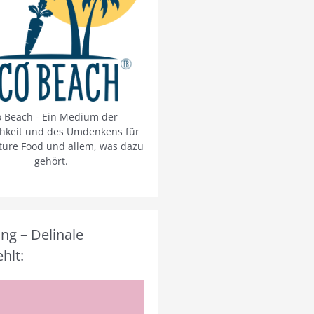
o Beach - Ein Medium der
chkeit und des Umdenkens für
ture Food und allem, was dazu
gehört.
g – Delinale
hlt: