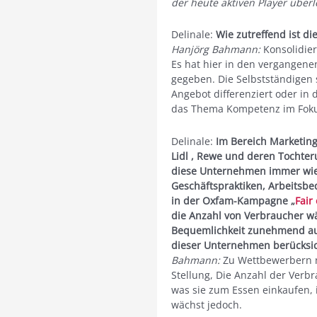
der heute aktiven Player über
Delinale:
Wie zutreffend ist 
Hanjörg Bahmann:
Konsolidier
Es hat hier in den vergangene
gegeben. Die Selbstständigen 
Angebot differenziert oder in d
das Thema Kompetenz im Fokus,
Delinale:
Im Bereich Marketing
Lidl , Rewe und deren Tochter
diese Unternehmen immer wiede
Geschäftspraktiken, Arbeitsb
in der Oxfam-Kampagne „
Fair
die Anzahl von Verbraucher w
Bequemlichkeit zunehmend au
dieser Unternehmen berücksic
Bahmann:
Zu Wettbewerbern n
Stellung, Die Anzahl der Verbr
was sie zum Essen einkaufen, i
wächst jedoch.