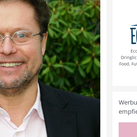
Ec
Dringli
Food, Fu
Werbun
empfie