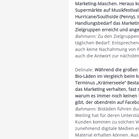
Marketing-Maschen. Heraus k
Supermärkte auf Musikfestivals
Hurricane/Southside (Penny). 
Handlungsbedarf das Marketin
Zielgruppen erreicht und ang
Bahmann:
Zu den Zielgruppen 
täglichen Bedarf. Entsprechen
auch keine Nachahmung von Pep
auch die Antwort zur nächsten
Delinale:
Während die großen v
Bio-Läden im Vergleich beim Ma
Terminus „Krämerseele“ Best
das Marketing verhalten, fast 
warum es immer noch keinen D
gibt, der obendrein auf Facebo
Bahmann:
Bioläden führen du
Weiling hat für deren Unters
Kunden kommen zu solchen Ve
zunehmend digitale Medien ein
Material erhalten können. Au