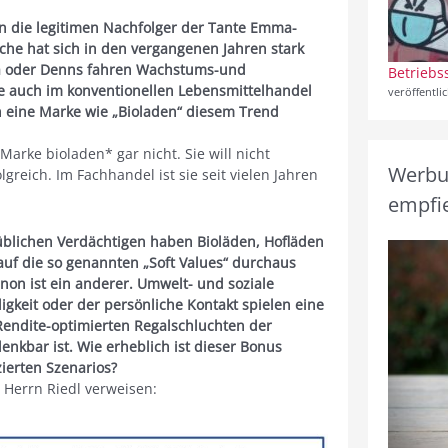
n die legitimen Nachfolger der Tante Emma-
che hat sich in den vergangenen Jahren stark
ra oder Denns fahren Wachstums-und
Betriebs
e auch im konventionellen Lebensmittelhandel
veröffentli
h eine Marke wie „Bioladen“ diesem Trend
arke bioladen* gar nicht. Sie will nicht
Werbun
greich. Im Fachhandel ist sie seit vielen Jahren
empfie
üblichen Verdächtigen haben Bioläden, Hofläden
uf die so genannten „Soft Values“ durchaus
non ist ein anderer. Umwelt- und soziale
gkeit oder der persönliche Kontakt spielen eine
 Rendite-optimierten Regalschluchten der
nkbar ist. Wie erheblich ist dieser Bonus
zierten Szenarios?
Herrn Riedl verweisen: