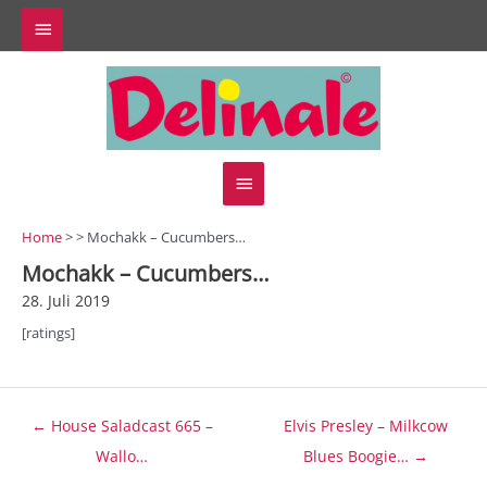
Zum
Above
Inhalt
springen
Header
Hauptmenü
Home
> > Mochakk – Cucumbers…
Mochakk – Cucumbers…
28. Juli 2019
[ratings]
Beitragsnavigation
← House Saladcast 665 –
Elvis Presley – Milkcow
Wallo…
Blues Boogie… →