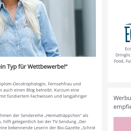
Ec
Dringli
Food, Fu
ein Typ für Wettbewerbe!“
 Diplom-Oecotrophologin, Fernsehfrau und
i auch einen Blog betreibt. Kurzum eine
t mit fundiertem Fachwissen und langjähriger
Werbun
empfie
Rahmen der Sendereihe „Heimathäppchen“ als
 hilft gelegentlich bei der TV-Sendung „Der
eine bekennende Leserin der Bio-Gazette „Schrot