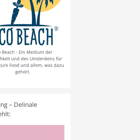
o Beach - Ein Medium der
chkeit und des Umdenkens für
ture Food und allem, was dazu
gehört.
g – Delinale
hlt: