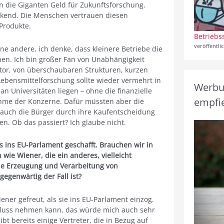
n die Giganten Geld für Zukunftsforschung.
uckend. Die Menschen vertrauen diesen
Produkte.
Betriebs
veröffentli
ne andere, ich denke, dass kleinere Betriebe die
en. Ich bin großer Fan von Unabhängigkeit
tor, von überschaubaren Strukturen, kurzen
Lebensmittelforschung sollte wieder vermehrt in
Werbun
n Universitäten liegen – ohne die finanzielle
empfie
hme der Konzerne. Dafür müssten aber die
 auch die Bürger durch ihre Kaufentscheidung
n. Ob das passiert? Ich glaube nicht.
s ins EU-Parlament geschafft. Brauchen wir in
n wie Wiener, die ein anderes, vielleicht
ie Erzeugung und Verarbeitung von
gegenwärtig der Fall ist?
ener gefreut, als sie ins EU-Parlament einzog.
Einfluss nehmen kann, das würde mich auch sehr
bt bereits einige Vertreter, die in Bezug auf