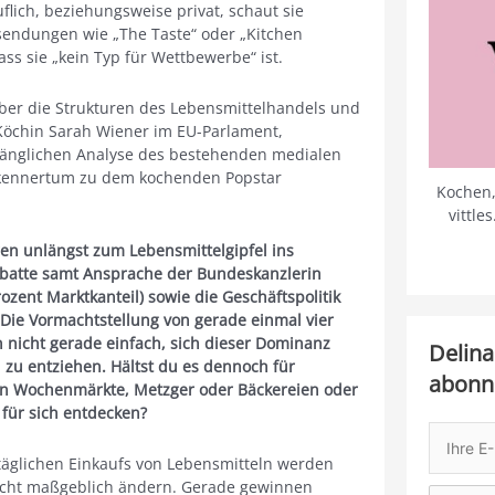
lich, beziehungsweise privat, schaut sie
sendungen wie „The Taste“ oder „Kitchen
ass sie „kein Typ für Wettbewerbe“ ist.
über die Strukturen des Lebensmittelhandels und
-Köchin Sarah Wiener im EU-Parlament,
mfänglichen Analyse des bestehenden medialen
ekennertum zu dem kochenden Popstar
Kochen,
vittle
ren unlängst zum Lebensmittelgipfel ins
ebatte samt Ansprache der Bundeskanzlerin
zent Marktkanteil) sowie die Geschäftspolitik
ie Vormachtstellung von gerade einmal vier
 nicht gerade einfach, sich dieser Dominanz
Delina
 zu entziehen. Hältst du es dennoch für
abonn
un Wochenmärkte, Metzger oder Bäckereien oder
 für sich entdecken?
 täglichen Einkaufs von Lebensmitteln werden
nicht maßgeblich ändern. Gerade gewinnen