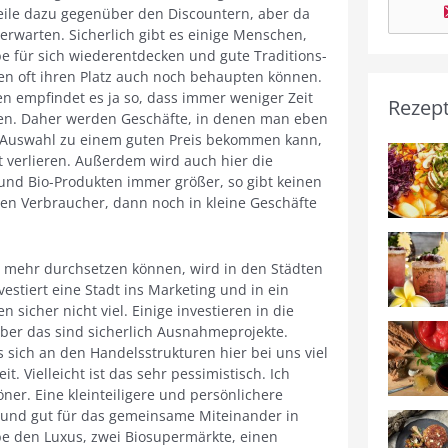
ile dazu gegenüber den Discountern, aber da
erwarten. Sicherlich gibt es einige Menschen,
ebe für sich wiederentdecken und gute Traditions-
en oft ihren Platz auch noch behaupten können.
n empfindet es ja so, dass immer weniger Zeit
Rezep
hen. Daher werden Geschäfte, in denen man eben
er Auswahl zu einem guten Preis bekommen kann,
t verlieren. Außerdem wird auch hier die
und Bio-Produkten immer größer, so gibt keinen
ten Verbraucher, dann noch in kleine Geschäfte
mehr durchsetzen können, wird in den Städten
vestiert eine Stadt ins Marketing und in ein
sicher nicht viel. Einige investieren in die
ber das sind sicherlich Ausnahmeprojekte.
 sich an den Handelsstrukturen hier bei uns viel
t. Vielleicht ist das sehr pessimistisch. Ich
er. Eine kleinteiligere und persönlichere
nd und gut für das gemeinsame Miteinander in
abe den Luxus, zwei Biosupermärkte, einen