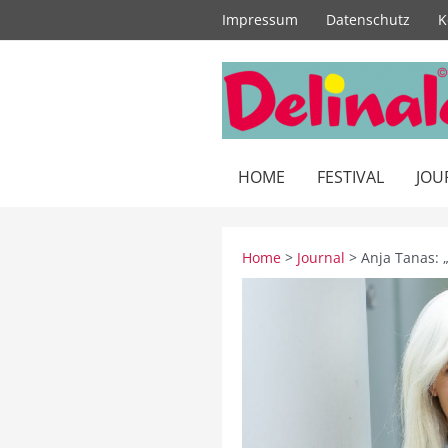
Zum
Impressum
Datenschutz
K
Inhalt
springen
HOME
FESTIVAL
JOU
Home
>
Journal
> Anja Tanas: 