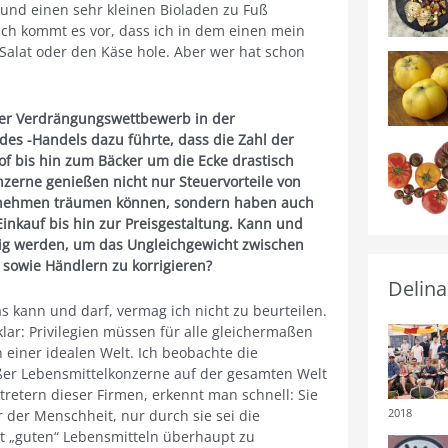
und einen sehr kleinen Bioladen zu Fuß
ich kommt es vor, dass ich in dem einen mein
alat oder den Käse hole. Aber wer hat schon
 der Verdrängungswettbewerb in der
es -Handels dazu führte, dass die Zahl der
f bis hin zum Bäcker um die Ecke drastisch
zerne genießen nicht nur Steuervorteile von
rnehmen träumen können, sondern haben auch
nkauf bis hin zur Preisgestaltung. Kann und
ätig werden, um das Ungleichgewicht zwischen
sowie Händlern zu korrigieren?
Delina
s kann und darf, vermag ich nicht zu beurteilen.
lar: Privilegien müssen für alle gleichermaßen
 einer idealen Welt. Ich beobachte die
r Lebensmittelkonzerne auf der gesamten Welt
tretern dieser Firmen, erkennt man schnell: Sie
2018
er der Menschheit, nur durch sie sei die
t „guten“ Lebensmitteln überhaupt zu