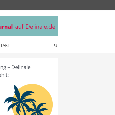
TAKT
Suche
g – Delinale
hlt: