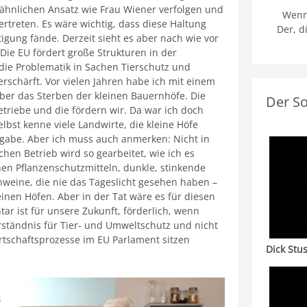
ähnlichen Ansatz wie Frau Wiener verfolgen und
Wenn
rtreten. Es wäre wichtig, dass diese Haltung
Der, d
igung fände. Derzeit sieht es aber nach wie vor
Die EU fördert große Strukturen in der
die Problematik in Sachen Tierschutz und
rschärft. Vor vielen Jahren habe ich mit einem
ber das Sterben der kleinen Bauernhöfe. Die
Der S
triebe und die fördern wir. Da war ich doch
lbst kenne viele Landwirte, die kleine Höfe
ngabe. Aber ich muss auch anmerken: Nicht in
chen Betrieb wird so gearbeitet, wie ich es
nen Pflanzenschutzmitteln, dunkle, stinkende
weine, die nie das Tageslicht gesehen haben –
inen Höfen. Aber in der Tat wäre es für diesen
tar ist für unsere Zukunft, förderlich, wenn
tändnis für Tier- und Umweltschutz und nicht
rtschaftsprozesse im EU Parlament sitzen
Dick Stu
s