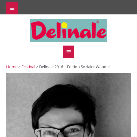
Zum
Above
Inhalt
springen
Header
Hauptmenü
Home
>
Festival
> Delinale 2016 – Edition Sozialer Wandel