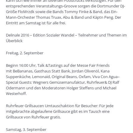
kann sich wie immer an diversen Foodtrucks verköstigen. Für den
entsprechenden Veranstaltungs-Groove sorgen die Dortmunder DJ-
Größe FloMrzdk sowie die Bands Tommy Finke & Band, das Ein-
Mann-Orchester Thomas Truax, Abu & Band und Käptn Peng. Der
Eintritt am Samstag ist für alle frei.
Delinale 2016 – Edition Sozialer Wandel – Teilnehmer und Themen im
Überblick
Freitag, 2. September
Beginn 16:00 Uhr, Talk &Tastings auf der Messe Fair Friends
mit BeBananas, Gasthaus Statt Bank, Jordan Olivenöl, Kana
Suppenküche, Lemonaid, Original Beans, Oxfam, Viva Con Agua–
Special Guests: Wegners Gemüsemanufaktur, Ruhrfeuer& DJ Ralf
Odermann und den Moderatoren Holger Steffens und Michael
Westerhoff.
Ruhrfeuer Grillsaucen Umtauschaktion für Besucher: Für jede
mitgebrachte abgelaufene Grillsauce gibt es im Tausch eine
Grillsauce von Ruhrfeuer gratis.
Samstag, 3. September