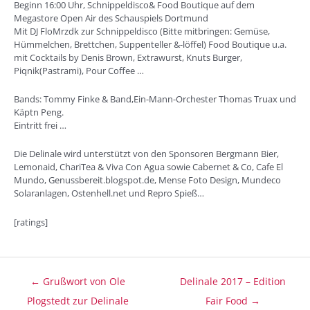
Beginn 16:00 Uhr, Schnippeldisco& Food Boutique auf dem
Megastore Open Air des Schauspiels Dortmund
Mit DJ FloMrzdk zur Schnippeldisco (Bitte mitbringen: Gemüse,
Hümmelchen, Brettchen, Suppenteller &-löffel) Food Boutique u.a.
mit Cocktails by Denis Brown, Extrawurst, Knuts Burger,
Piqnik(Pastrami), Pour Coffee …
Bands: Tommy Finke & Band,Ein-Mann-Orchester Thomas Truax und
Käptn Peng.
Eintritt frei …
Die Delinale wird unterstützt von den Sponsoren Bergmann Bier,
Lemonaid, ChariTea & Viva Con Agua sowie Cabernet & Co, Cafe El
Mundo, Genussbereit.blogspot.de, Mense Foto Design, Mundeco
Solaranlagen, Ostenhell.net und Repro Spieß…
[ratings]
Beitragsnavigation
← Grußwort von Ole
Delinale 2017 – Edition
Plogstedt zur Delinale
Fair Food →