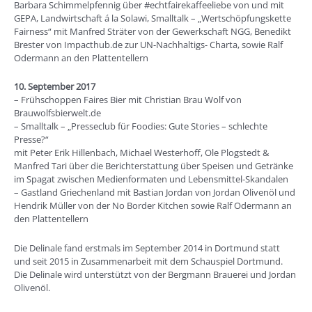
Barbara Schimmelpfennig über #echtfairekaffeeliebe von und mit
GEPA, Landwirtschaft á la Solawi, Smalltalk – „Wertschöpfungskette
Fairness“ mit Manfred Sträter von der Gewerkschaft NGG, Benedikt
Brester von Impacthub.de zur UN-Nachhaltigs- Charta, sowie Ralf
Odermann an den Plattentellern
10. September 2017
– Frühschoppen Faires Bier mit Christian Brau Wolf von
Brauwolfsbierwelt.de
– Smalltalk – „Presseclub für Foodies: Gute Stories – schlechte
Presse?“
mit Peter Erik Hillenbach, Michael Westerhoff, Ole Plogstedt &
Manfred Tari über die Berichterstattung über Speisen und Getränke
im Spagat zwischen Medienformaten und Lebensmittel-Skandalen
– Gastland Griechenland mit Bastian Jordan von Jordan Olivenöl und
Hendrik Müller von der No Border Kitchen sowie Ralf Odermann an
den Plattentellern
Die Delinale fand erstmals im September 2014 in Dortmund statt
und seit 2015 in Zusammenarbeit mit dem Schauspiel Dortmund.
Die Delinale wird unterstützt von der Bergmann Brauerei und Jordan
Olivenöl.