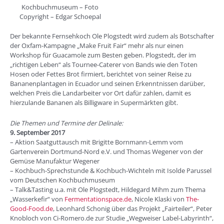
Kochbuchmuseum – Foto
Copyright – Edgar Schoepal
Der bekannte Fernsehkoch Ole Plogstedt wird zudem als Botschafter
der Oxfam-Kampagne „Make Fruit Fair“ mehr als nur einen
Workshop für Guacamole zum Besten geben. Plogstedt, der im
„richtigen Leben“ als Tournee-Caterer von Bands wie den Toten
Hosen oder Fettes Brot firmiert, berichtet von seiner Reise zu
Bananenplantagen in Ecuador und seinen Erkenntnissen darüber,
welchen Preis die Landarbeiter vor Ort dafür zahlen, damit es
hierzulande Bananen als Billigware in Supermärkten gibt.
Die Themen und Termine der Delinale:
9. September 2017
– Aktion Saatguttausch mit Brigitte Bornmann-Lemm vom
Gartenverein Dortmund-Nord e.V. und Thomas Wegener von der
Gemüse Manufaktur Wegener
– Kochbuch-Sprechstunde & Kochbuch-Wichteln mit Isolde Parussel
vom Deutschen Kochbuchmuseum
– Talk&Tasting u.a. mit Ole Plogstedt, Hildegard Mihm zum Thema
„Wasserkefir“ von
Fermentationspace.de
, Nicole Klaski von
The-
Good-Food.de
, Leonhard Schonig über das Projekt „Fairteiler“, Peter
Knobloch von Ci-Romero.de zur Studie „Wegweiser Label-Labyrinth“,