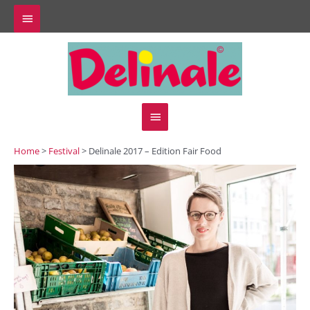
Zum
Above
Inhalt
springen
Header
Hauptmenü
Home
>
Festival
> Delinale 2017 – Edition Fair Food