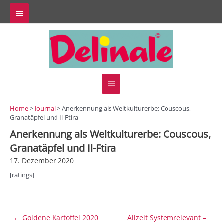
Zum
Above
Inhalt
springen
Header
Hauptmenü
Home
>
Journal
> Anerkennung als Weltkulturerbe: Couscous,
Granatäpfel und Il-Ftira
Anerkennung als Weltkulturerbe: Couscous,
Granatäpfel und Il-Ftira
17. Dezember 2020
[ratings]
Beitragsnavigation
← Goldene Kartoffel 2020
Allzeit Systemrelevant –