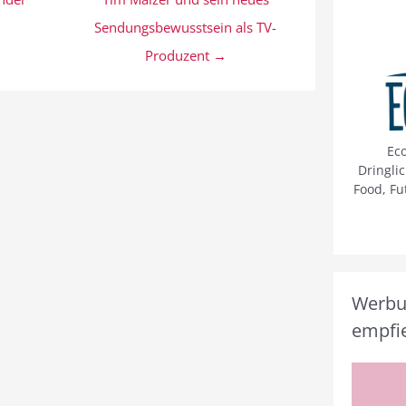
Sendungsbewusstsein als TV-
Produzent →
Ec
Dringli
Food, Fu
Werbun
empfie