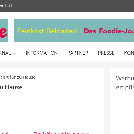
ontakt
RNAL
INFORMATION
PARTNER
PRESSE
KON
ahrt für zu Hause
Werbun
zu Hause
empfie
ndel
Tim Mälzer und sein neues