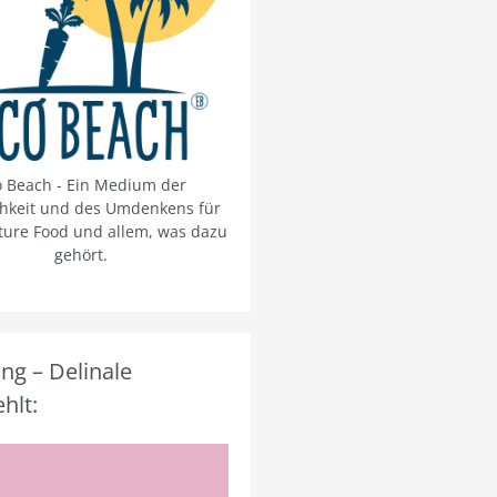
o Beach - Ein Medium der
chkeit und des Umdenkens für
ture Food und allem, was dazu
gehört.
g – Delinale
hlt: