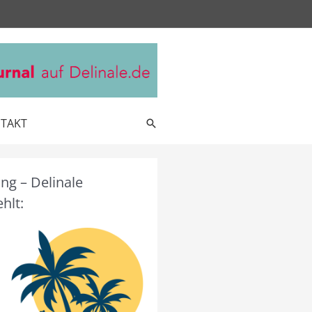
TAKT
Suche
g – Delinale
hlt: