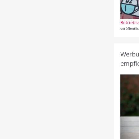
Betriebs
veröffentli
Werbun
empfie