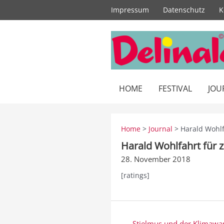
Zum
Impressum
Datenschutz
K
Inhalt
springen
HOME
FESTIVAL
JOU
Home
>
Journal
> Harald Wohlf
Harald Wohlfahrt für 
28. November 2018
[ratings]
Beitragsnavigation
← Stielmus und der Klimawa