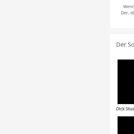
Wenn
Der, d
Der S
Dick Stu