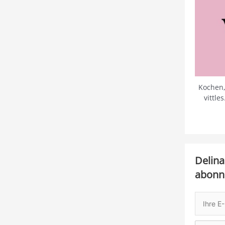
Kochen,
vittle
Delina
abonn