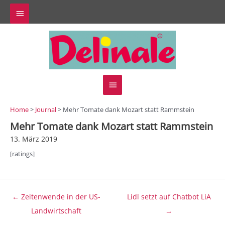
Zum
Above
Inhalt
springen
Header
Hauptmenü
Home
>
Journal
> Mehr Tomate dank Mozart statt Rammstein
Mehr Tomate dank Mozart statt Rammstein
13. März 2019
[ratings]
Beitragsnavigation
← Zeitenwende in der US-
Lidl setzt auf Chatbot LiA
Landwirtschaft
→