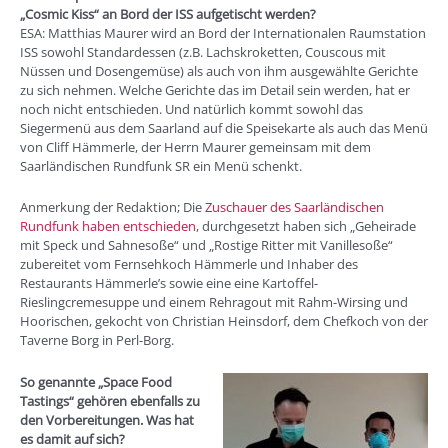
„Cosmic Kiss“ an Bord der ISS aufgetischt werden?
ESA: Matthias Maurer wird an Bord der Internationalen Raumstation
ISS sowohl Standardessen (z.B. Lachskroketten, Couscous mit
Nüssen und Dosengemüse) als auch von ihm ausgewählte Gerichte
zu sich nehmen. Welche Gerichte das im Detail sein werden, hat er
noch nicht entschieden. Und natürlich kommt sowohl das
Siegermenü aus dem Saarland auf die Speisekarte als auch das Menü
von Cliff Hämmerle, der Herrn Maurer gemeinsam mit dem
Saarländischen Rundfunk SR ein Menü schenkt.
Anmerkung der Redaktion; Die
Zuschauer des Saarländischen
Rundfunk haben entschieden
, durchgesetzt haben sich „Geheirade
mit Speck und Sahnesoße“ und „Rostige Ritter mit Vanillesoße“
zubereitet vom Fernsehkoch Hämmerle und Inhaber des
Restaurants Hämmerle’s sowie eine eine Kartoffel-
Rieslingcremesuppe und einem Rehragout mit Rahm-Wirsing und
Hoorischen, gekocht von Christian Heinsdorf, dem Chefkoch von der
Taverne Borg in Perl-Borg.
So genannte „Space Food
Tastings“ gehören ebenfalls zu
den Vorbereitungen. Was hat
es damit auf sich?