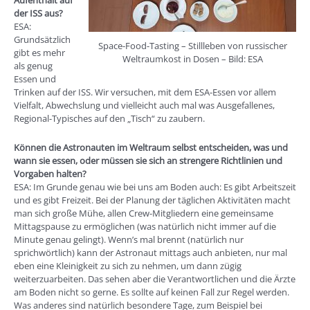
Aufenthalt auf
der ISS aus?
ESA:
Grundsätzlich
Space-Food-Tasting – Stillleben von russischer
gibt es mehr
Weltraumkost in Dosen – Bild: ESA
als genug
Essen und
Trinken auf der ISS. Wir versuchen, mit dem ESA-Essen vor allem
Vielfalt, Abwechslung und vielleicht auch mal was Ausgefallenes,
Regional-Typisches auf den „Tisch“ zu zaubern.
Können die Astronauten im Weltraum selbst entscheiden, was und
wann sie essen, oder müssen sie sich an strengere Richtlinien und
Vorgaben halten?
ESA: Im Grunde genau wie bei uns am Boden auch: Es gibt Arbeitszeit
und es gibt Freizeit. Bei der Planung der täglichen Aktivitäten macht
man sich große Mühe, allen Crew-Mitgliedern eine gemeinsame
Mittagspause zu ermöglichen (was natürlich nicht immer auf die
Minute genau gelingt). Wenn’s mal brennt (natürlich nur
sprichwörtlich) kann der Astronaut mittags auch anbieten, nur mal
eben eine Kleinigkeit zu sich zu nehmen, um dann zügig
weiterzuarbeiten. Das sehen aber die Verantwortlichen und die Ärzte
am Boden nicht so gerne. Es sollte auf keinen Fall zur Regel werden.
Was anderes sind natürlich besondere Tage, zum Beispiel bei