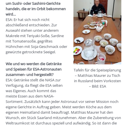
um Sushi- oder Sashimi-Gerichte
handeln, die er im Orbit bekommen
wird…
ESA: Er hat sich noch nicht
abschließend entschieden. Zur
Auswahl stehen unter anderem
Makrele mit Teriyaki-Soße, Sardine
mit Tomatensoße, gegrilltes
Hühnchen mit Soja-Geschmack oder
gewürzte getrocknete Seeigel.
Wie und wo werden die Getränke
und Speisen für ESA-Astronauten
Tafeln für die Speiseplanung
zusammen- und hergestellt?
– Matthias Maurer zu Tisch
ESA: Getränke stellt die NASA zur
in Russland beim Vorkosten
Verfügung, da fliegt die ESA selten
– Bild: ESA
was Eigenes. Auch kommt das
meiste Essen aus dem NASA-
Sortiment. Zusätzlich kann jeder Astronaut vor seiner Mission noch
eigene Gerichte in Auftrag geben. Meist werden Köche aus dem
eigenen Heimatland damit beauftragt. Matthias Maurer hat den
Wunsch, ein Stück Saarland mitzunehmen. Aber die Zubereitung von
Weltraumkost ist durchaus speziell und aufwändig. So ist dann die