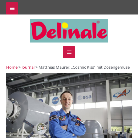
Zum
Above
Inhalt
springen
Header
Hauptmenü
Home
>
Journal
> Matthias Maurer: „Cosmic Kiss“ mit Dosengemüse