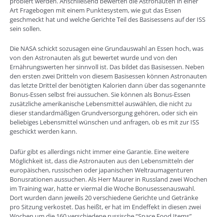
probiert werden. Anschließend bewerten die Astronauten in einer
Art Fragebogen mit einem Punktesystem, wie gut das Essen
geschmeckt hat und welche Gerichte Teil des Basisessens auf der ISS
sein sollen.
Die NASA schickt sozusagen eine Grundauswahl an Essen hoch, was
von den Astronauten als gut bewertet wurde und von den
Ernährungswerten her sinnvoll ist. Das bildet das Basisessen. Neben
den ersten zwei Dritteln von diesem Basisessen können Astronauten
das letzte Drittel der benötigten Kalorien dann über das sogenannte
Bonus-Essen selbst frei aussuchen. Sie können als Bonus-Essen
zusätzliche amerikanische Lebensmittel auswählen, die nicht zu
dieser standardmäßigen Grundversorgung gehören, oder sich ein
beliebiges Lebensmittel wünschen und anfragen, ob es mit zur ISS
geschickt werden kann.
Dafür gibt es allerdings nicht immer eine Garantie. Eine weitere
Möglichkeit ist, dass die Astronauten aus den Lebensmitteln der
europäischen, russischen oder japanischen Weltraumagenturen
Bonusrationen aussuchen. Als Herr Maurer in Russland zwei Wochen
im Training war, hatte er viermal die Woche Bonusessenauswahl.
Dort wurden dann jeweils 20 verschiedene Gerichte und Getränke
pro Sitzung verkostet. Das heißt, er hat im Endeffekt in diesen zwei
Wochen um die 160 verschiedene russische “Space Food Items”