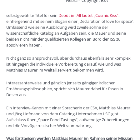
Nebra – Copyright ESA
selbstgewählte Titel für sein
Debüt im All lautet „Cosmic Kiss“
,
einhergehend mit seinem Slogan einer ‚Declaration of love for space‘.
Umfassend wie seine Ausbildung wird zweifelsohne der
wissenschaftliche Katalog an Aufgaben sein, die Mauer und seine
beiden nicht minder qualifizierten Kollegen an Bord der ISS zu
absolvieren haben.
Nicht ganz so anspruchsvoll, aber durchaus ebenfalls sehr komplex
ist hingegen die individuelle Vorbereitung darauf, wie und was
Matthias Maurer im Weltall serviert bekommen wird.
Interessanterweise und gänzlich jenseits gängiger irdischer
Ernährungsphilosophien, spricht sich Maurer dabei für Essen in
Dosen aus.
Ein Interview-Kanon mit einer Sprecherin der ESA, Matthias Maurer
und Jörg Hofmann von dem Catering-Unternehmen LSG gibt
Aufschluss über „Space Food Tastings“, aufwendige Zubereitungen
und die Vorzüge russischer Weltraumnahrung.
Was für Speisen werden Matthias Maurer im Rahmen seiner Mission