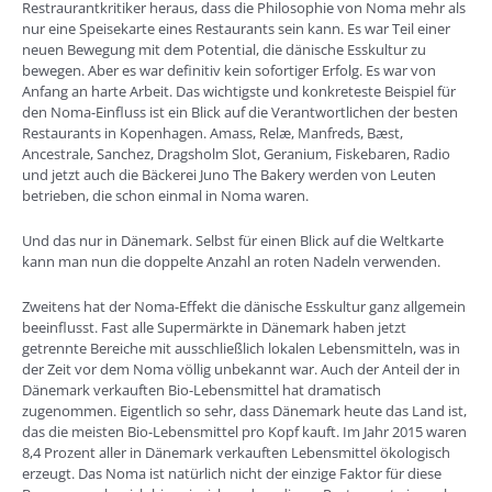
Restraurantkritiker heraus, dass die Philosophie von Noma mehr als
nur eine Speisekarte eines Restaurants sein kann. Es war Teil einer
neuen Bewegung mit dem Potential, die dänische Esskultur zu
bewegen. Aber es war definitiv kein sofortiger Erfolg. Es war von
Anfang an harte Arbeit. Das wichtigste und konkreteste Beispiel für
den Noma-Einfluss ist ein Blick auf die Verantwortlichen der besten
Restaurants in Kopenhagen. Amass, Relæ, Manfreds, Bæst,
Ancestrale, Sanchez, Dragsholm Slot, Geranium, Fiskebaren, Radio
und jetzt auch die Bäckerei Juno The Bakery werden von Leuten
betrieben, die schon einmal in Noma waren.
Und das nur in Dänemark. Selbst für einen Blick auf die Weltkarte
kann man nun die doppelte Anzahl an roten Nadeln verwenden.
Zweitens hat der Noma-Effekt die dänische Esskultur ganz allgemein
beeinflusst. Fast alle Supermärkte in Dänemark haben jetzt
getrennte Bereiche mit ausschließlich lokalen Lebensmitteln, was in
der Zeit vor dem Noma völlig unbekannt war. Auch der Anteil der in
Dänemark verkauften Bio-Lebensmittel hat dramatisch
zugenommen. Eigentlich so sehr, dass Dänemark heute das Land ist,
das die meisten Bio-Lebensmittel pro Kopf kauft. Im Jahr 2015 waren
8,4 Prozent aller in Dänemark verkauften Lebensmittel ökologisch
erzeugt. Das Noma ist natürlich nicht der einzige Faktor für diese