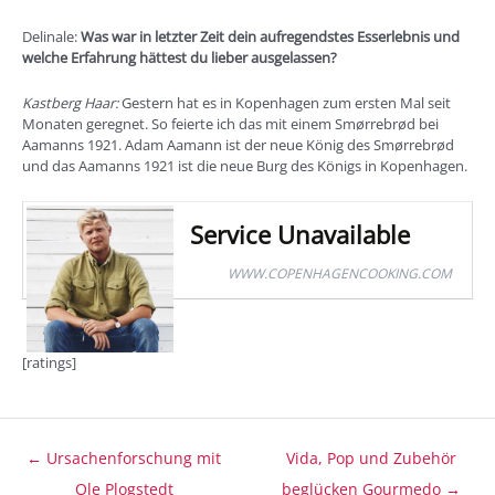
Delinale:
Was war in letzter Zeit dein aufregendstes Esserlebnis und
welche Erfahrung hättest du lieber ausgelassen?
Kastberg Haar:
Gestern hat es in Kopenhagen zum ersten Mal seit
Monaten geregnet. So feierte ich das mit einem Smørrebrød bei
Aamanns 1921. Adam Aamann ist der neue König des Smørrebrød
und das Aamanns 1921 ist die neue Burg des Königs in Kopenhagen.
Service Unavailable
WWW.COPENHAGENCOOKING.COM
[ratings]
Beitragsnavigation
← Ursachenforschung mit
Vida, Pop und Zubehör
Ole Plogstedt
beglücken Gourmedo →