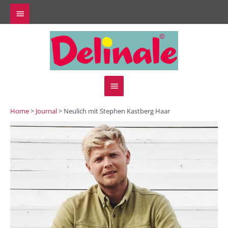
Zum
Above
Inhalt
springen
Header
Hauptmenü
Home
>
Journal
> Neulich mit Stephen Kastberg Haar