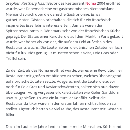
Stephen Kastberg Haar:
Bevor das Restaurant
Noma
2004 eröffnet
wurde, war Dänemark eine Art gastronomisches Niemandsland.
Niemand sprach über die dänische Gastronomie. Es war
gutbetuchten Gästen vorbehalten, die sich für ein französisch
inspiriertes Esserlebnis interessierten. Damals waren die
Spitzenrestaurants in Dänemark sehr von der französischen Küche
geprägt. Der Status einer Karotte, die auf dem Markt in Paris gekauft
wurde, war höher als von der, die auf dem Feld außerhalb des
Restaurants wuchs. Die Leute hielten die dänischen Zutaten einfach
nicht für luxuriös genug. Es mussten schon Kaviar, Foie Gras oder
Trüffel sein.
Zu der Zeit, als das Noma eröffnet wurde, war es eine Revolution, ein
Restaurant mit großen Ambitionen zu sehen, welches überwiegend
auf nordische Zutaten setzte. Ausgerechnet die Leute, die zuvor
noch für Foie Gras und Kaviar schwärmten, sollten sich nun davon
überzeugen, völlig vergessene lokale Zutaten wie Kiefer, Sanddorn
usw. zu genießen. Es war ein kultureller Konflikt. Selbst die
Restaurantkritiker waren in den ersten Jahren nicht zufrieden zu
stellen. Eigentlich hatten sie viel Mühe, das Restaurant mit Gästen zu
füllen.
Doch im Laufe der Jahre fanden immer mehr Menschen, Köche und