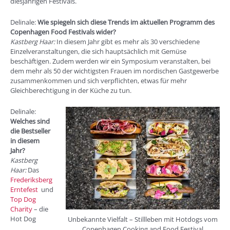
diesjährigen Festivals.
Delinale:
Wie spiegeln sich diese Trends im aktuellen Programm des
Copenhagen Food Festivals wider?
Kastberg Haar:
In diesem Jahr gibt es mehr als 30 verschiedene
Einzelveranstaltungen, die sich hauptsächlich mit Gemüse
beschäftigen. Zudem werden wir ein Symposium veranstalten, bei
dem mehr als 50 der wichtigsten Frauen im nordischen Gastgewerbe
zusammenkommen und sich verpflichten, etwas für mehr
Gleichberechtigung in der Küche zu tun.
Delinale:
Welches sind
die Bestseller
in diesem
Jahr?
Kastberg
Haar:
Das
Frederiksberg
Erntefest
und
Top Dog
Charity
– die
Hot Dog
Unbekannte Vielfalt – Stillleben mit Hotdogs vom
Copenhagen Cooking and Food Festival