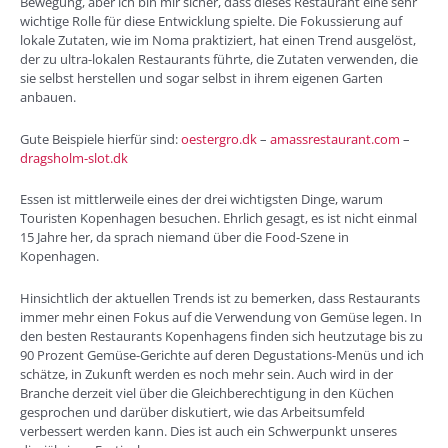
Bewegung, aber ich bin mir sicher, dass dieses Restaurant eine sehr
wichtige Rolle für diese Entwicklung spielte. Die Fokussierung auf
lokale Zutaten, wie im Noma praktiziert, hat einen Trend ausgelöst,
der zu ultra-lokalen Restaurants führte, die Zutaten verwenden, die
sie selbst herstellen und sogar selbst in ihrem eigenen Garten
anbauen.
Gute Beispiele hierfür sind:
oestergro.dk
–
amassrestaurant.com
–
dragsholm-slot.dk
Essen ist mittlerweile eines der drei wichtigsten Dinge, warum
Touristen Kopenhagen besuchen. Ehrlich gesagt, es ist nicht einmal
15 Jahre her, da sprach niemand über die Food-Szene in
Kopenhagen.
Hinsichtlich der aktuellen Trends ist zu bemerken, dass Restaurants
immer mehr einen Fokus auf die Verwendung von Gemüse legen. In
den besten Restaurants Kopenhagens finden sich heutzutage bis zu
90 Prozent Gemüse-Gerichte auf deren Degustations-Menüs und ich
schätze, in Zukunft werden es noch mehr sein. Auch wird in der
Branche derzeit viel über die Gleichberechtigung in den Küchen
gesprochen und darüber diskutiert, wie das Arbeitsumfeld
verbessert werden kann. Dies ist auch ein Schwerpunkt unseres