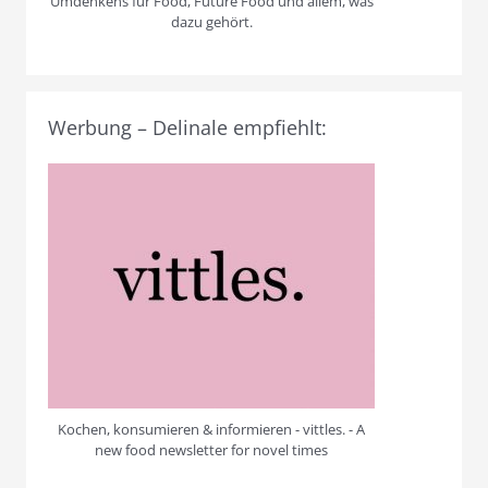
Umdenkens für Food, Future Food und allem, was
dazu gehört.
Werbung – Delinale empfiehlt:
Kochen, konsumieren & informieren - vittles. - A
new food newsletter for novel times