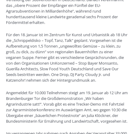
das „obere Prozent der Empfänger ein Fünftel der EU-
Agrarsubventionen in Milliardenhöhe“, während rund
hunderttausend kleine Landwirte gerademal sechs Prozent der
Fördermittel erhalten.
Für den 18. Januar ist im Zentrum für Kunst und Urbanistik ab 18 Uhr
die „Schnippeldisko – Topf, Tanz, Talk“ geplant. Vorgesehen ist die
Aufbereitung von 1,5 Tonnen „ungewolltes Gemüse – zu klein, zu
groß, zu dick, zu dünn“ von regionalen Bauernhöfen zu einer
veganen Suppe. Ferner gibt es verschiedene Gesprächsrunden, die
von den Organisationen UnKonzerned – Stop Bayer Monsanto,
Guerilla Architects, Slow Food Youth Deutschland und Save Our
Seeds bestritten werden. One Drop, DJ Party Cloudy Jr. und
Katzenohr! nehmen sich der Hintergrundmusik an.
Angemeldet für 10.000 Teilnehmen steigt am 19. Januar ab 12 Uhr am
Brandenburger Tor die Großdemonstration „Wir haben
Agrarindustrie satt!“. Vorab gibt es eine Trecker-Demo mit Fahrtziel
zur Agrarministerkonferenz im Auswärtigen Amt, wo gegen 10:30 die
Übergabe einer „bäuerlichen Protestnote“ an Julia Klöckner, der
Bundesministerin für Ernährung und Landwirtschaft, vorgesehen ist.
Im vergangenen Jahr nahmen nach Angaben der Veranstalter 33.000