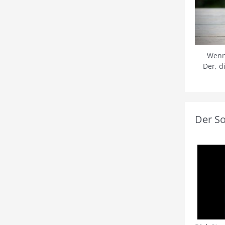
Wenn
Der, d
Der S