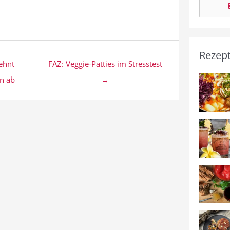
Rezep
ehnt
FAZ: Veggie-Patties im Stresstest
n ab
→