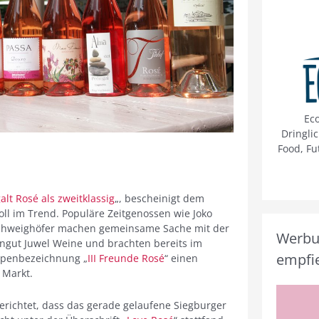
Ec
Dringli
Food, Fu
alt Rosé als zweitklassig
„, bescheinigt dem
oll im Trend. Populäre Zeitgenossen wie Joko
Schweighöfer machen gemeinsame Sache mit der
Werbun
ingut Juwel Weine und brachten bereits im
empfie
ypenbezeichnung „
III Freunde Rosé
“ einen
 Markt.
richtet, dass das gerade gelaufene Siegburger