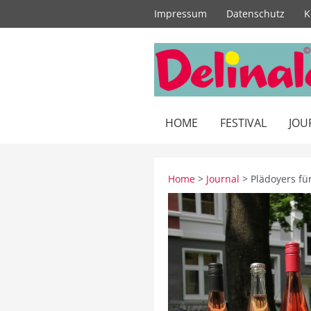
Zum
Impressum
Datenschutz
K
Inhalt
springen
HOME
FESTIVAL
JOU
Home
>
Journal
> Plädoyers fü