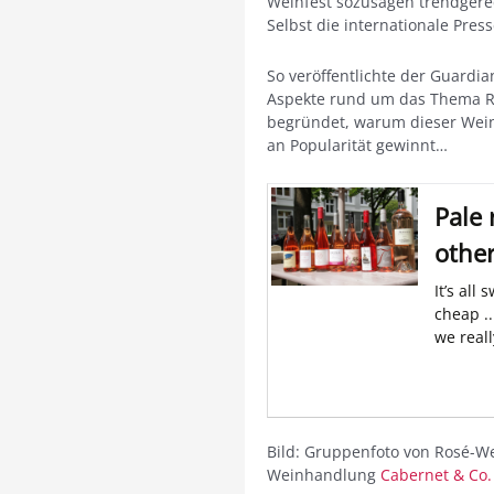
Weinfest sozusagen trendgerec
Selbst die internationale Pre
So veröffentlichte der Guardia
Aspekte rund um das Thema Ro
begründet, warum dieser Wei
an Popularität gewinnt…
Pale 
othe
It’s all
cheap .
we real
Bild: Gruppenfoto von Rosé-W
Weinhandlung
Cabernet & Co.