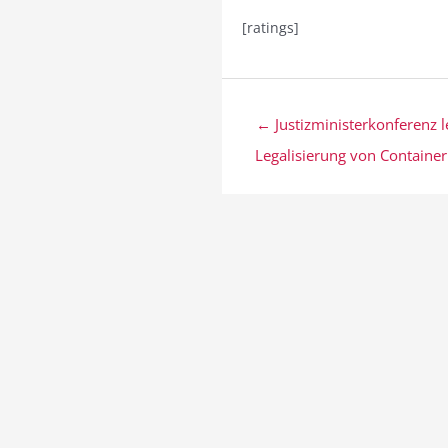
[ratings]
Beitragsnavigation
← Justizministerkonferenz l
Legalisierung von Container