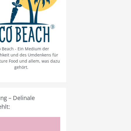
o Beach - Ein Medium der
chkeit und des Umdenkens für
ture Food und allem, was dazu
gehört.
g – Delinale
hlt: