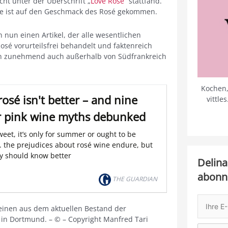
ht unter der Überschrift „
Love Rosé
“ stattfand.
sse ist auf den Geschmack des Rosé gekommen.
n nun einen Artikel, der alle wesentlichen
sé vorurteilsfrei behandelt und faktenreich
n zunehmend auch außerhalb von Südfrankreich
Kochen,
rosé isn't better – and nine
vittle
r pink wine myths debunked
 sweet, it’s only for summer or ought to be
.. the prejudices about rosé wine endure, but
ly should know better
Delina
abonn
THE GUARDIAN
einen aus dem aktuellen Bestand der
in Dortmund. – © – Copyright Manfred Tari