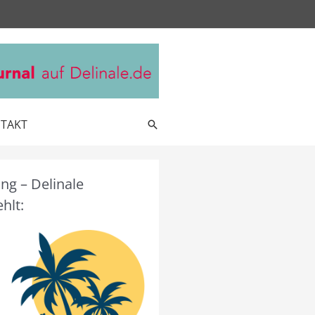
TAKT
Suche
g – Delinale
hlt: