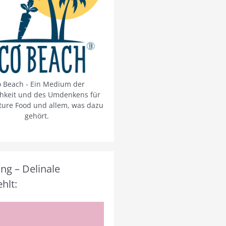
o Beach - Ein Medium der
chkeit und des Umdenkens für
ture Food und allem, was dazu
gehört.
g – Delinale
hlt: