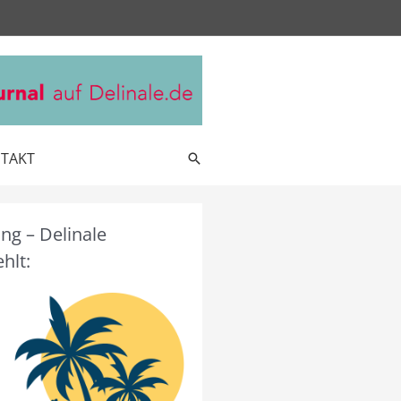
TAKT
Suche
g – Delinale
hlt: