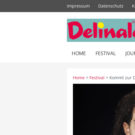
Zum
Impressum
Datenschutz
K
Inhalt
springen
HOME
FESTIVAL
JOU
Home
>
Festival
> Kommt zur De