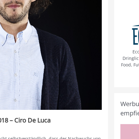
Ec
Dringli
Food, Fu
Werbun
empfie
18 – Ciro De Luca
nicht selbstverständlich, dass der Nachwuchs von