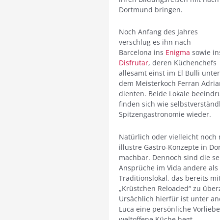
Dortmund bringen.
Noch Anfang des Jahres
verschlug es ihn nach
Barcelona ins
Enigma
sowie in
Disfrutar
, deren Küchenchefs
allesamt einst im El Bulli unter
dem Meisterkoch Ferran Adria
dienten. Beide Lokale beeindr
finden sich wie selbstverständ
Spitzengastronomie wieder.
Natürlich oder vielleicht noch 
illustre Gastro-Konzepte in D
machbar. Dennoch sind die sel
Ansprüche im Vida andere als
Traditionslokal, das bereits m
„Krüstchen Reloaded“ zu über
Ursächlich hierfür ist unter a
Luca eine persönliche Vorliebe
weltoffene Küche hegt.