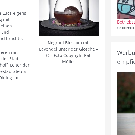
De Luca eigens
g mit
Betriebs
seinen
veröffentli
h-End-
nd brachte.
Negroni Blossom mit
Lavendel unter der Glosche –
Werbun
eren mit
© – Foto Copyright Ralf
 der Stadt
empfie
Müller
ff, Leiter der
Restaurateurs,
Dining im