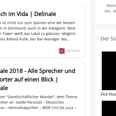
Wenn
Der, d
ch im Vida | Delinale
a ist nicht nur zum Speisen eine der besten
n in Dortmund, auch in der Kategorie "Best
in Town" weiß das Lokal zu glänzen. Möglich
Der S
ies Roland Kulik, der Bar-Manager des…
DELINALE
ale 2018 - Alle Sprecher und
rter auf einen Blick |
ale
Dick Stu
tion "Gesellschaftlicher Wandel", dem Thema
reten an: Isolde Parussel – Deutsches
s – Heimathäppchen – WDR Ciro De Luca –