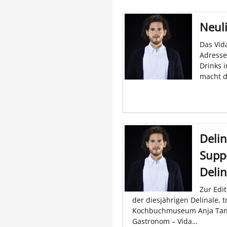
Neuli
Das Vid
Adresse
Drinks 
macht d
Delin
Suppo
Delin
Zur Edi
der diesjährigen Delinale, t
Kochbuchmuseum Anja Tana
Gastronom – Vida…