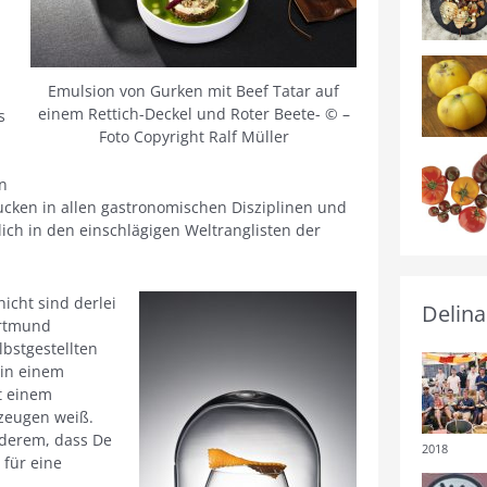
Emulsion von Gurken mit Beef Tatar auf
einem Rettich-Deckel und Roter Beete- © –
s
Foto Copyright Ralf Müller
n
ucken in allen gastronomischen Disziplinen und
lich in den einschlägigen Weltranglisten der
nicht sind derlei
Delina
ortmund
bstgestellten
 in einem
it einem
zeugen weiß.
nderem, dass De
2018
 für eine